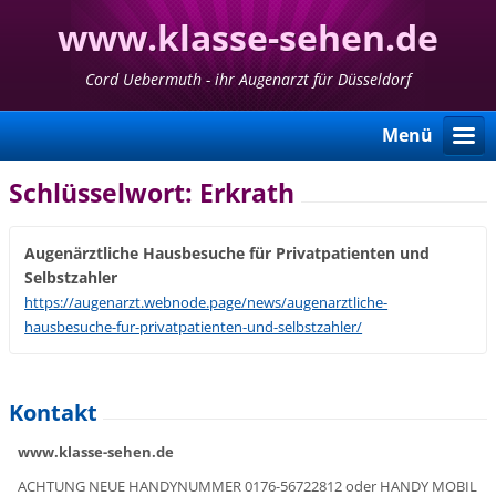
www.klasse-sehen.de
Cord Uebermuth - ihr Augenarzt für Düsseldorf
Menü
Schlüsselwort: Erkrath
Augenärztliche Hausbesuche für Privatpatienten und
Selbstzahler
https://augenarzt.webnode.page/news/augenarztliche-
hausbesuche-fur-privatpatienten-und-selbstzahler/
Kontakt
www.klasse-sehen.de
ACHTUNG NEUE HANDYNUMMER 0176-56722812 oder HANDY MOBIL