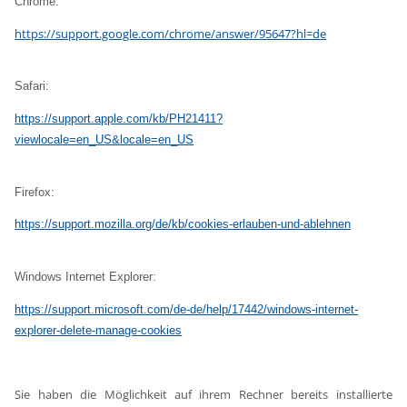
Chrome:
https://support.google.com/chrome/answer/95647?hl=de
Safari:
https://support.apple.com/kb/PH21411?
viewlocale=en_US&locale=en_US
Firefox:
https://support.mozilla.org/de/kb/cookies-erlauben-und-ablehnen
Windows Internet Explorer:
https://support.microsoft.com/de-de/help/17442/windows-internet-
explorer-delete-manage-cookies
Sie haben die Möglichkeit auf ihrem Rechner bereits installierte