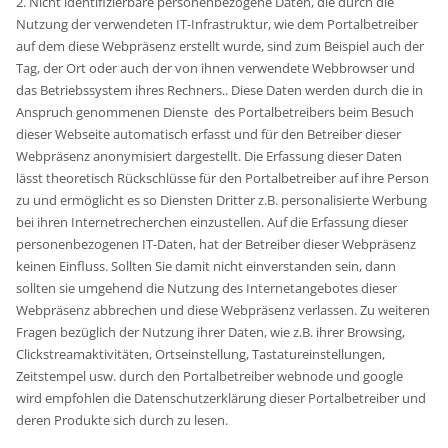
2. Nicht identifizierbare personenbezogene Daten, die durch die
Nutzung der verwendeten IT-Infrastruktur, wie dem Portalbetreiber
auf dem diese Webpräsenz erstellt wurde, sind zum Beispiel auch der
Tag, der Ort oder auch der von ihnen verwendete Webbrowser und
das Betriebssystem ihres Rechners.. Diese Daten werden durch die in
Anspruch genommenen Dienste des Portalbetreibers beim Besuch
dieser Webseite automatisch erfasst und für den Betreiber dieser
Webpräsenz anonymisiert dargestellt. Die Erfassung dieser Daten
lässt theoretisch Rückschlüsse für den Portalbetreiber auf ihre Person
zu und ermöglicht es so Diensten Dritter z.B. personalisierte Werbung
bei ihren Internetrecherchen einzustellen. Auf die Erfassung dieser
personenbezogenen IT-Daten, hat der Betreiber dieser Webpräsenz
keinen Einfluss. Sollten Sie damit nicht einverstanden sein, dann
sollten sie umgehend die Nutzung des Internetangebotes dieser
Webpräsenz abbrechen und diese Webpräsenz verlassen. Zu weiteren
Fragen bezüglich der Nutzung ihrer Daten, wie z.B. ihrer Browsing,
Clickstreamaktivitäten, Ortseinstellung, Tastatureinstellungen,
Zeitstempel usw. durch den Portalbetreiber webnode und google
wird empfohlen die Datenschutzerklärung dieser Portalbetreiber und
deren Produkte sich durch zu lesen.