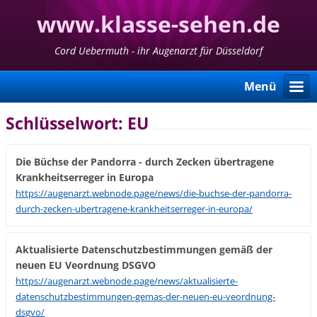
www.klasse-sehen.de
Cord Uebermuth - ihr Augenarzt für Düsseldorf
Menü
Schlüsselwort: EU
Die Büchse der Pandorra - durch Zecken übertragene
Krankheitserreger in Europa
https://augenarzt.webnode.page/news/die-buchse-der-pandorra-
durch-zecken-ubertragene-krankheitserreger-in-europa/
Aktualisierte Datenschutzbestimmungen gemäß der
neuen EU Veordnung DSGVO
https://augenarzt.webnode.page/news/aktualisierte-
datenschutzbestimmungen-gemas-der-neuen-eu-veordnung-
dsgvo/