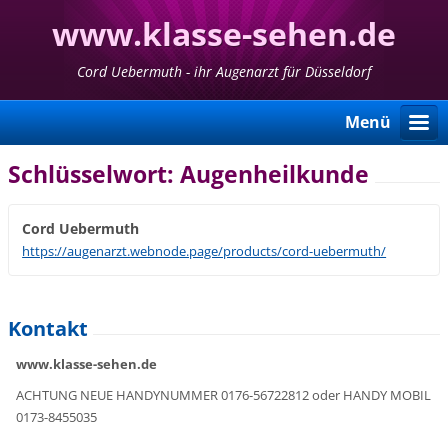
www.klasse-sehen.de
Cord Uebermuth - ihr Augenarzt für Düsseldorf
Menü
Schlüsselwort: Augenheilkunde
Cord Uebermuth
https://augenarzt.webnode.page/products/cord-uebermuth/
Kontakt
www.klasse-sehen.de
ACHTUNG NEUE HANDYNUMMER 0176-56722812 oder HANDY MOBIL
0173-8455035