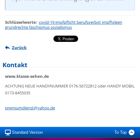
Schlüsselworte
:
covid-19 impfpflicht berufsverbot impffolgen
grundrechte faschismus sozialismus
Zurück
Kontakt
www.klasse-sehen.de
ACHTUNG NEUE HANDYNUMMER 0176-56722812 oder HANDY MOBIL
0173-8455035
premiumd
ienst@ya
hoo.de
Standard Version
To Top